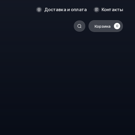
Новосибирск
Доставка и оплата
Контакты
Оренбург
Пермь
Корзина
0
-
Ростов-на-Дону
Салехард
Санкт-Петербург
Ставрополь
Сыктывкар
Томск
Тюмень
Уссурийск
Хабаровск
к
Челябинск