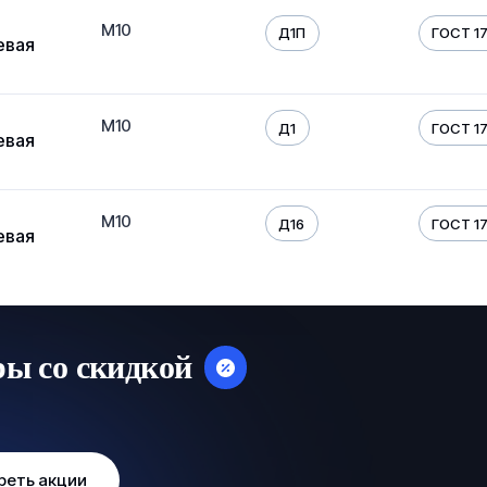
М10
Д1П
ГОСТ 17
евая
М10
Д1
ГОСТ 17
евая
М10
Д16
ГОСТ 17
евая
ры со скидкой
реть акции