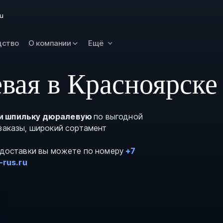
Новокузнецк
ru
Омск
Орск
дство
О компании
Ещё
Петропавловск
Камчатский
вая в Красноярске
Рязань
Самара
Саратов
и шпильку дюралевую
по выгодной
 заказы, широкий сортамент
Сургут
Тольятти
и доставки вы можете по номеру
+7
Тула
-rus.ru
Улан-Удэ
Уфа
Ханты-Мансийс