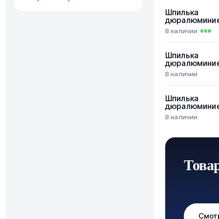
Шпилька
дюралюмини
В наличии
Шпилька
дюралюмини
В наличии
Шпилька
дюралюмини
В наличии
Това
Смот