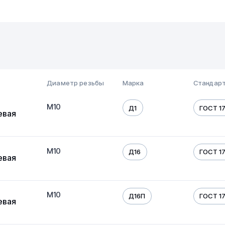
Диаметр резьбы
Марка
Стандарт
М10
Д1
ГОСТ 17
евая
М10
Д16
ГОСТ 17
евая
М10
Д16П
ГОСТ 17
евая