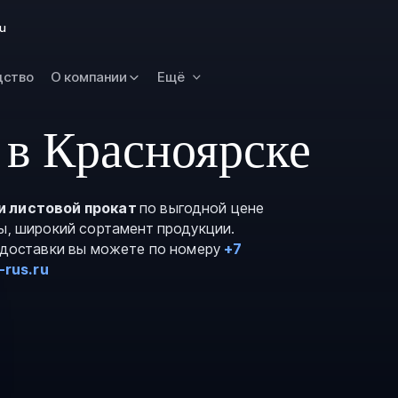
Новокузнецк
ru
Омск
Орск
дство
О компании
Ещё
Петропавловск
Камчатский
 в Красноярске
Рязань
Самара
Саратов
и листовой прокат
по выгодной цене
зы, широкий сортамент продукции.
Сургут
и доставки вы можете по номеру
+7
Тольятти
-rus.ru
Тула
Улан-Удэ
Уфа
Ханты-Мансийс