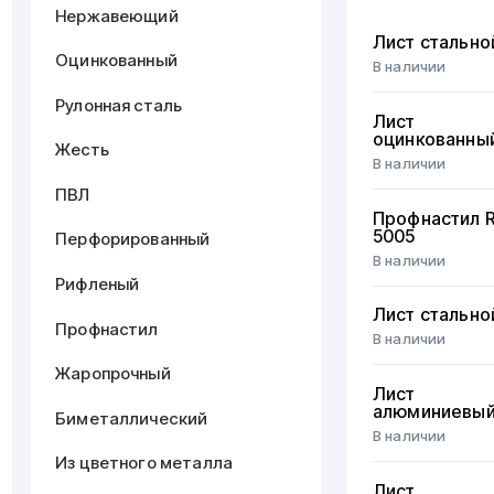
Нержавеющий
Лист стально
Оцинкованный
В наличии
Рулонная сталь
Лист
оцинкованны
Жесть
В наличии
ПВЛ
Профнастил 
5005
Перфорированный
В наличии
Рифленый
Лист стально
Профнастил
В наличии
Жаропрочный
Лист
алюминиевы
Биметаллический
В наличии
Из цветного металла
Лист