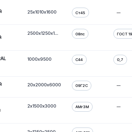
й
25х1010х1600
—
Ст45
2500х1250х1....
08пс
ГОСТ 19
й
RAL
1000х9500
С44
0,7
й
20х2000х6000
—
09Г2С
2х1500х3000
—
АМг3М
й
3х1250х2500