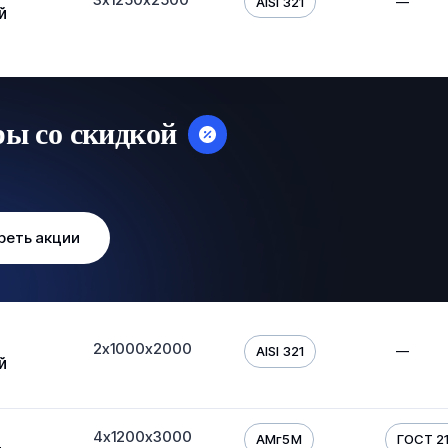
—
AISI 321
й
ры со скидкой
реть акции
2х1000х2000
—
AISI 321
й
4х1200х3000
АМг5М
ГОСТ 216