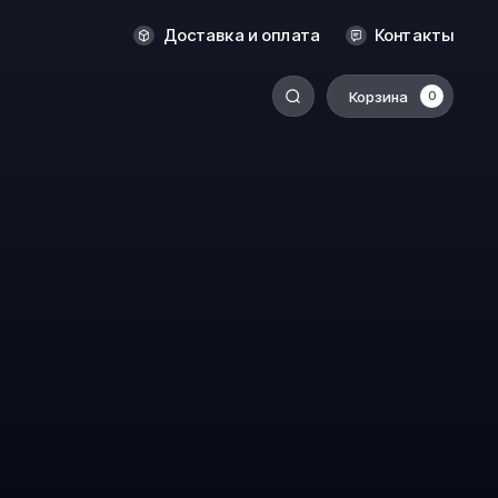
Новосибирск
Доставка и оплата
Контакты
Оренбург
Пермь
Корзина
0
-
Ростов-на-Дону
Салехард
Санкт-Петербург
Ставрополь
Сыктывкар
Томск
Тюмень
Уссурийск
Хабаровск
к
Челябинск