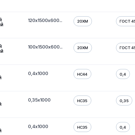
й
120х1500х600...
20ХМ
ГОСТ 45
ый
й
100х1500х600...
20ХМ
ГОСТ 45
ый
0,4х1000
HC44
0,4
й
0,35х1000
HC35
0,35
й
0,4х1000
HC35
0,4
й