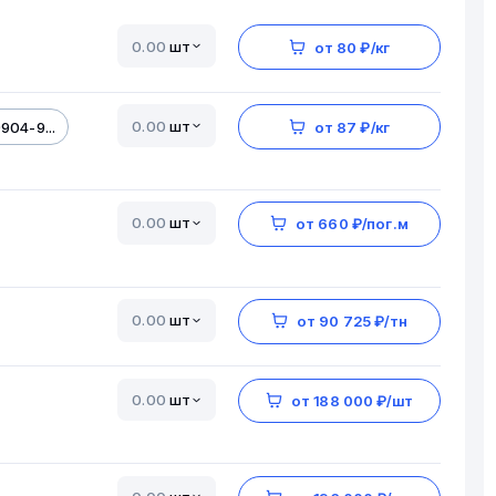
шт
от 80 ₽/кг
шт
904-9...
от 87 ₽/кг
шт
от 660 ₽/пог.м
шт
от 90 725 ₽/тн
шт
от 188 000 ₽/шт