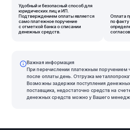
Удобный и безопасный способ для
юридических лиц и ИП.
Подтверждением оплаты является
Оплата п
само платежное поручение
по факту
с отметкой банка о списании
определе
денежных средств.
согласов
Важная информация
При перечислении платежным поручением че
после оплаты день. Отгрузка металлопрока
Возможны задержки поступления денежных с
поставщика, недостаточно средств на счет
денежных средств можно у Вашего менедж