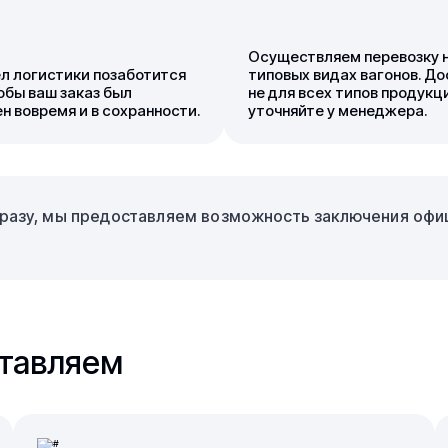
Осуществляем перевозку н
л логистики позаботится
типовых видах вагонов. До
тобы ваш заказ был
не для всех типов продукц
н вовремя и в сохранности.
уточняйте у менеджера.
 сразу, мы предоставляем возможность заключения оф
ставляем