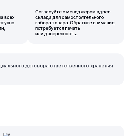
Согласуйте с менеджером адрес
а всех
склада для самостоятельного
ступно
забора товара. Обратите внимание,
ии,
потребуется печать
или доверенность.
ициального договора ответственного хранения