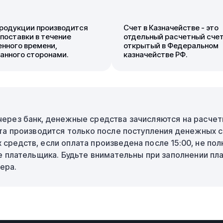
родукции производится
Счет в Казначействе - это
 поставки в течение
отдельный расчетный счет
нного времени,
открытый в Федеральном
анного сторонами.
казначействе РФ.
рез банк, денежные средства зачисляются на расчетн
та производится только после поступления денежных с
редств, если оплата произведена после 15:00, не пол
е плательщика. Будьте внимательны при заполнении пл
ера.