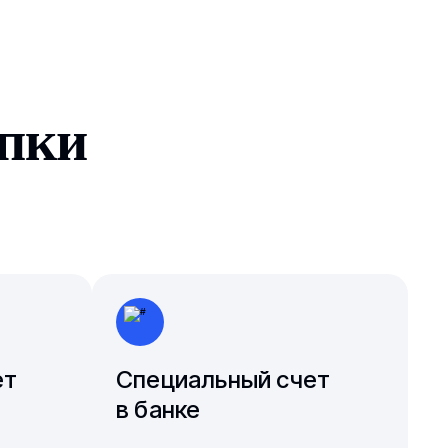
упки
ет
Специальный счет
в банке