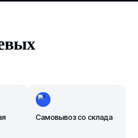
Южно-Сахалинск
Ярославль
чевых
ая
Самовывоз со склада