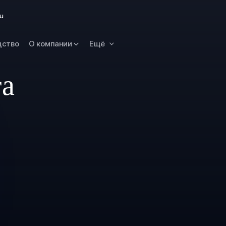
Новокузнецк
ru
Омск
Орск
дство
О компании
Ещё
Петропавловск
Камчатский
та
Рязань
Самара
Саратов
Сургут
Тольятти
Тула
Улан-Удэ
Уфа
Ханты-Мансийс