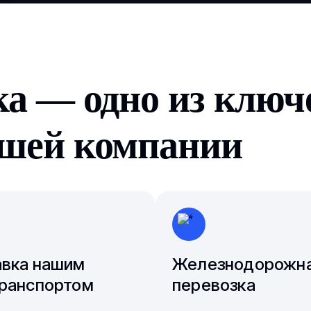
Чита
Якутск
ка — одно из клю
шей компании
авка нашим
Железнодорожн
ранспортом
перевозка