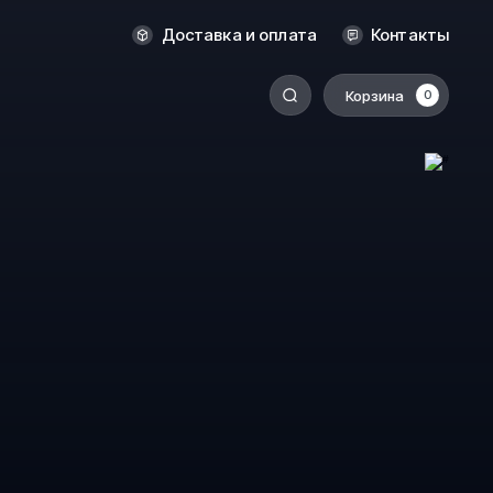
Новосибирск
Доставка и оплата
Контакты
Оренбург
Пермь
Корзина
0
-
Ростов-на-Дону
Салехард
Санкт-Петербург
Ставрополь
Сыктывкар
Томск
Тюмень
Уссурийск
Хабаровск
к
Челябинск