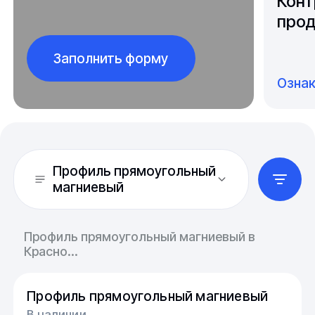
Конт
прод
Заполнить форму
Озна
Профиль прямоугольный
магниевый
Профиль прямоугольный магниевый в
Красно...
Профиль прямоугольный магниевый
В наличии