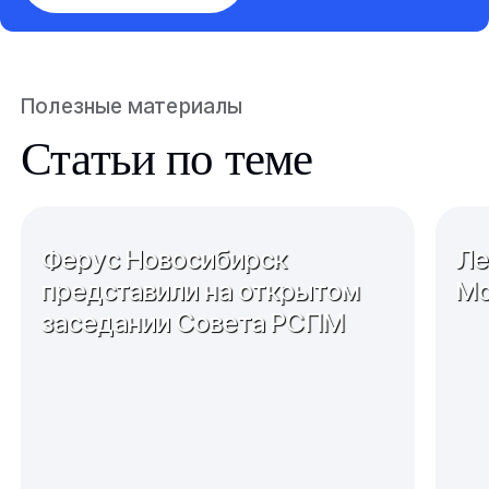
Полезные материалы
Статьи по теме
Ферус Новосибирск
Ле
представили на открытом
Мо
заседании Совета РСПМ