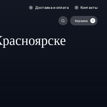
Новосибирск
Доставка и оплата
Контакты
Оренбург
Пермь
Корзина
0
-
Ростов-на-Дону
Красноярске
Салехард
Санкт-Петербург
Ставрополь
Сыктывкар
Томск
Тюмень
Уссурийск
Хабаровск
к
Челябинск