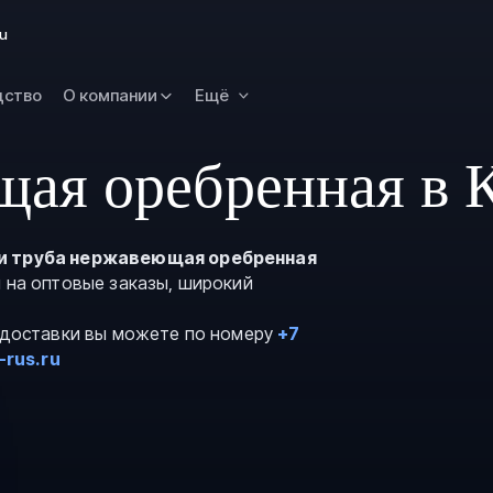
Новокузнецк
ru
Омск
Орск
дство
О компании
Ещё
Петропавловск
Камчатский
ая оребренная в 
Рязань
Самара
Саратов
и труба нержавеющая оребренная
я на оптовые заказы, широкий
Сургут
Тольятти
и доставки вы можете по номеру
+7
Тула
-rus.ru
Улан-Удэ
Уфа
Ханты-Мансийс