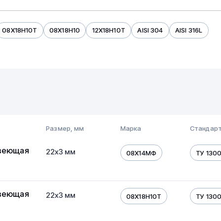
08Х18Н10Т
08Х18Н10
12Х18Н10Т
AISI 304
AISI 316L
Бесшовная
Электросварная
325 мм
Размер, мм
Марка
Стандарт
веющая
22х3 мм
08Х14МФ
ТУ 130
веющая
22х3 мм
08Х18Н10Т
ТУ 130