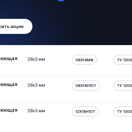
реть акции
веющая
28х3 мм
08Х14МФ
ТУ 130
веющая
28х3 мм
08Х18Н10Т
ТУ 130
веющая
28х3 мм
12Х18Н10Т
ТУ 130