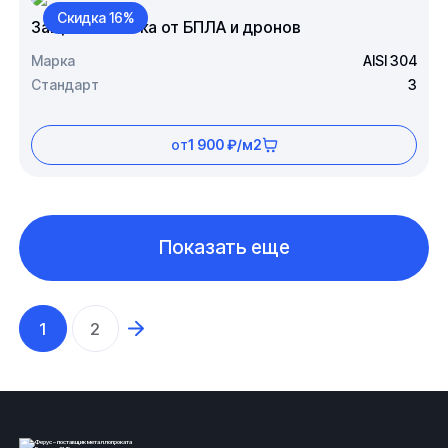
Скидка 16%
Защитная сетка от БПЛА и дронов
Марка
AISI 304
Стандарт
3
от
1 900 ₽/м2
Показать еще
1
2