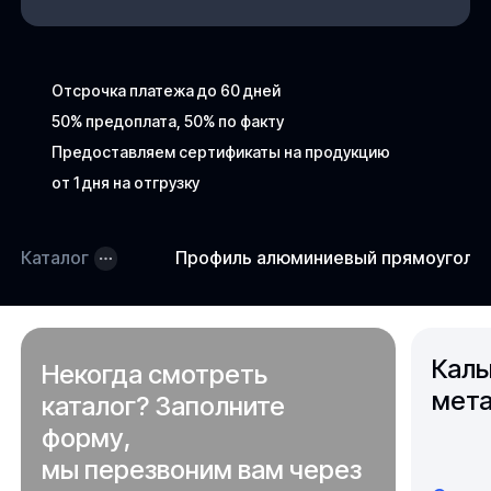
Отсрочка платежа до 60 дней
50% предоплата, 50% по факту
Предоставляем сертификаты на продукцию
от 1 дня на отгрузку
Каталог
Профиль алюминиевый прямоугольн
Каль
Некогда смотреть
мета
каталог? Заполните
форму,
мы перезвоним вам через