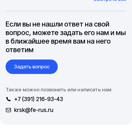
оборудование. Мы знакомы с
Особо "cложные" товары могут требовать
особенностями взаимодействия с
до 6 месяцев производства.
зарубежными партнерами, включая
вопросы связанные с документацией и
Если вы не нашли ответ на свой
международной логистикой.
вопрос, можете задать его нам и мы
в ближайшее время вам на него
ответим
Задать вопрос
Также можно позвонить или написать нам
+7 (391) 216-93-43
krsk@fe-rus.ru