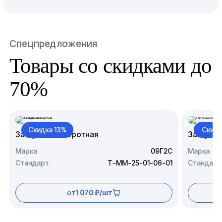
Спецпредложения
Товары со скидками до
70%
Скидка 13%
Скидк
Заглушка поворотная
Заглушк
Марка
09Г2С
Марка
Стандарт
Т-ММ-25-01-06-01
Стандарт
от
1 070 ₽/шт