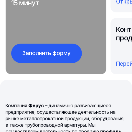
Откры
15 минут
Конт
прод
Заполнить форму
Перей
Компания
Ферус
– динамично развивающиеся
предприятие, осуществляющее деятельность на
рынке металлопрокатной продукции, оборудования,
а также трубопроводной арматуры. Мы
осуществляем деятельность по продаже
профиль