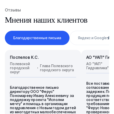
Отзывы
Мнения наших клиентов
Благодарственные письма
Яндекс и Google
4
Поспелов К.С.
АО "УАП" Гид
Полевской
АО "УАП"
Глава Полевского
городской
Гидравлика"
городского округа
округ
Все поставки 
Благодарственное письмо
согласованные
директору ООО "Ферус"
задержек. Пос
Пономареву Ивану Алексеевичу за
продукция пол
поддержку проекта "Исполни
соответствова
мечту" и помощь в организации
требованиям.
поздравления с Новым годом детей
"Ферус Новоси
из многодетных малообеспеченных
проверенного 