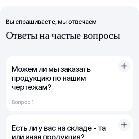
Вы спрашиваете, мы отвечаем
Ответы на частые вопросы
Можем ли мы заказать
продукцию по нашим
чертежам?
Вы можете отправить свой чертеж/проект
Вопрос 1
(в т.ч. примерный) с техническим заданием.
Обычно срок расчета стоимости и срока
производства - 1 день.
Есть ли у вас на складе - та
Мы можем изготовить для вас как мелкую
продукцию (метизы, точеные отводы,
или иная продукция?